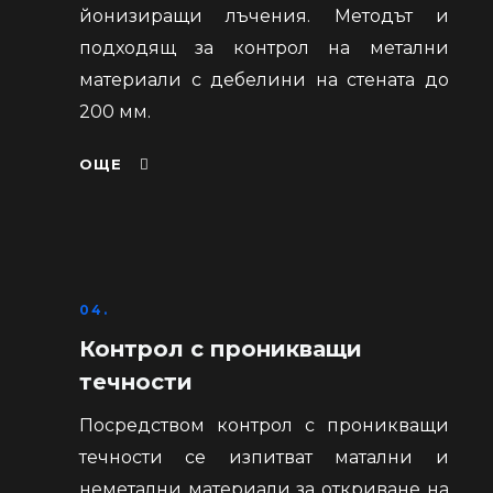
йонизиращи лъчения. Методът и
подходящ за контрол на метални
материали с дебелини на стената до
200 мм.
ОЩЕ
04.
Контрол с проникващи
течности
Посредством контрол с проникващи
течности се изпитват матални и
неметални материали за откриване на