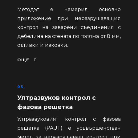
Методът е намерил основно
приложение при неразрушаващия
контрол на заварени съединения с
дебелина на стената по голяма от 8 мм,
отливки и изковки.
ОЩЕ
05.
Ултразвуков контрол с
фазова решетка
Ултразвуковият контрол с фазова
решетка (PAUT) е усъвършенстван
метод за неразрушаващ контрол при