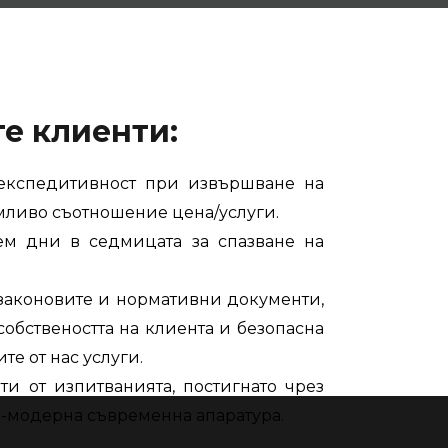
е клиенти:
експедитивност при извършване на
мливо съотношение цена/услуги.
ем дни в седмицата за спазване на
 законовите и нормативни документи,
собствеността на клиента и безопасна
е от нас услуги.
и от изпитванията, постигнато чрез
-модерна съвременна апаратура.