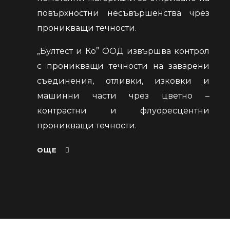
повърхностни несъвършенства чрез
проникващи течности.
„Бултест и Ко” ООД извършва контрол
с проникващи течности на заварени
съединения, отливки, изковки и
машинни части чрез цветно –
контрастни и флуоресцентни
проникващи течности.
ОЩЕ