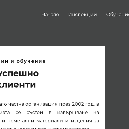
Начало
Инспекции
Обучени
ции и обучение
 успешно
клиенти
то частна организация през 2002 год. в
мата се състои в извършване на
 и неметални материали и изделия за