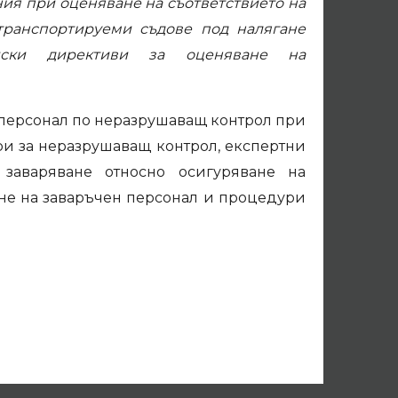
я при оценяване на съответствието на
транспортируеми съдове под налягане
йски директиви за оценяване на
 персонал по неразрушаващ контрол при
и за неразрушаващ контрол, експертни
заваряване относно осигуряване на
ане на заваръчен персонал и процедури