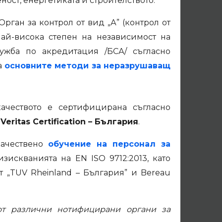
ост, енергетиката и строителството.
ган за контрол от вид „А” (контрол от
най-висока степен на независимост на
лужба по акредитация /БСА/ съгласно
а
основните методи за неразрушаващ
ачеството е сертифицирана съгласно
Veritas Certification – България
.
качествено
обучение на персонал за
зискванията на ЕN ISO 9712:2013, като
 „TUV Rheinland – България” и Bereau
т различни нотифицирани органи за