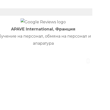
APAVE International, Франция
учение на персонал, обмяна на персонал и
апаратура
Ecogl
предос
облас
помощ
реш