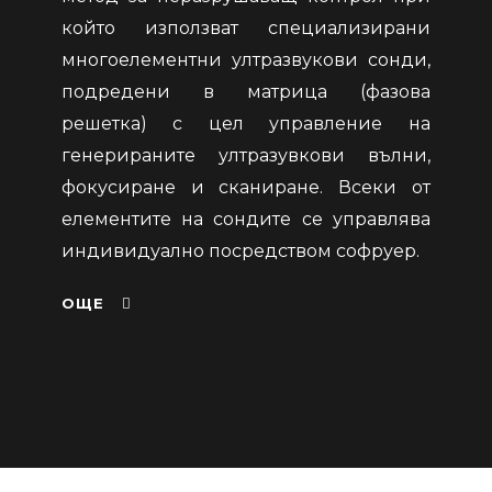
който използват специализирани
многоелементни ултразвукови сонди,
подредени в матрица (фазова
решетка) с цел управление на
генерираните ултразувкови вълни,
фокусиране и сканиране. Всеки от
елементите на сондите се управлява
индивидуално посредством софруер.
ОЩЕ