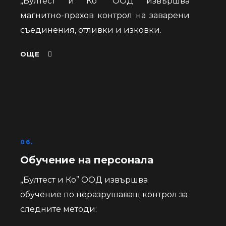
„Бултест и Ко” ООД извършва
магнитно-прахов контрол на заварени
съединения, отливки и изковки.
ОЩЕ
06.
Обучение на персонала
„Бултест и Ко” ООД извършва
обучение по неразрушаващ контрол за
следните методи: